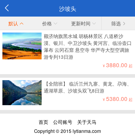
沙坡头
默认
价格
更新时间
筛选
额济纳旗黑水城 胡杨林景区 八道桥沙
漠、银川、中卫沙坡头 黄河宫、临汾壶口
瀑布 云冈石窟 悬空寺 华严寺大型空调旅
游专列13日游
3880.00
¥
起
【全陪班】 临沂兰州九寨、黄龙、尕海、
通湖草原、沙坡头双飞8日游
5380.00
¥
起
首页
公司账号
关于天马
Copyright © 2015 lytianma.com