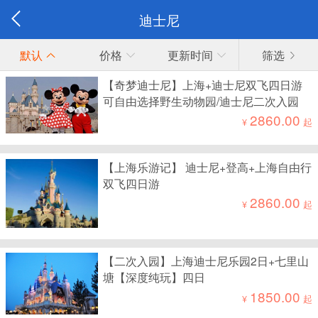
迪士尼
默认
价格
更新时间
筛选
【奇梦迪士尼】上海+迪士尼双飞四日游
可自由选择野生动物园/迪士尼二次入园
2860.00
¥
起
【上海乐游记】 迪士尼+登高+上海自由行
双飞四日游
2860.00
¥
起
【二次入园】上海迪士尼乐园2日+七里山
塘【深度纯玩】四日
1850.00
¥
起