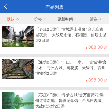
产品列表
默认
价格
更新时间
筛选
【枣庄2日游】“古城遇上温泉* 台儿庄古
城夜景、 大战纪念馆、石榴园、仙坛山温
泉2日游
388.00
¥
起
【潍坊2日游】“一山、一水、一古城”井塘
古村、青州古城、黄花溪、天缘谷、青州
博物馆2日游
398.00
¥
起
【枣庄2日游】“寻梦古城*赏万亩荷花”滕
州红荷湿地、鲁班纪念馆、台儿庄古城、
大战纪念馆2日游