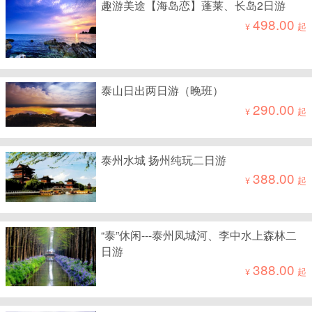
趣游美途【海岛恋】蓬莱、长岛2日游
498.00
¥
起
泰山日出两日游（晚班）
290.00
¥
起
泰州水城 扬州纯玩二日游
388.00
¥
起
“泰”休闲---泰州凤城河、李中水上森林二
日游
388.00
¥
起