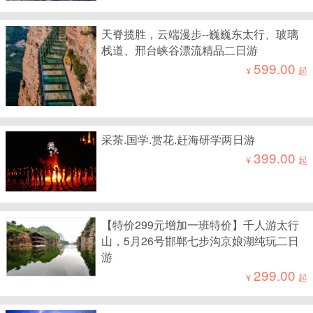
天脊揽胜，云端漫步--巍巍东太行、玻璃
栈道、邢台峡谷漂流精品二日游
599.00
¥
起
采茶.国学.赏花.赶海研学两日游
399.00
¥
起
【特价299元增加一班特价】千人游太行
山，5月26号邯郸七步沟京娘湖纯玩二日
游
299.00
¥
起