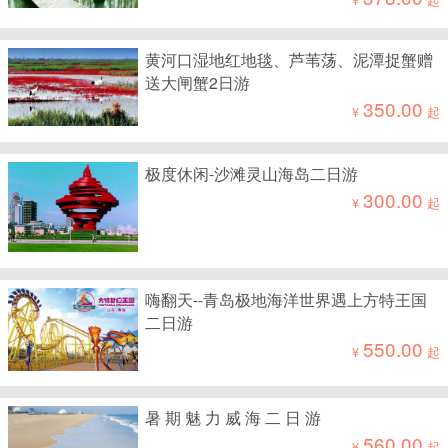
黄河口湿地红地毯、芦苇荡、泥潭捉蟹赠
送大闸蟹2日游
350.00
¥
起
极度休闲-沙滩灵山海岛二日游
300.00
¥
起
嗨翻天--青岛极地海洋世界遇上方特王国
二日游
550.00
¥
起
暑 期 魅 力 威 海 二 日 游
560.00
¥
起