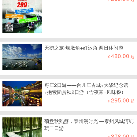
天鹅之旅-烟墩角+好运角 两日休闲游
480.00
¥
起
枣庄2日游——台儿庄古城+大战纪念馆
+抱犊崮赏秋2日游（含夜宵+风味餐）
295.00
¥
起
菊盘秋熟蟹，泰州漫时光 —泰州凤城河纯
玩二日游
378.00
¥
起