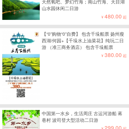
天然氧吧、梦幻竹海；南山竹海、天目湖
山水园休闲二日游
480.00
¥
起
【“0”购物“0”自费】 包含千垛船票 扬州瘦
西湖/何园+【千垛水上油菜花】纯玩二日
游 （准三商务酒店） 包含千垛船票
380.00
¥
起
中国第一水乡，生活周庄 古运河游船 蒋
巷村 波司登大型活动二日游
299.00
¥
起