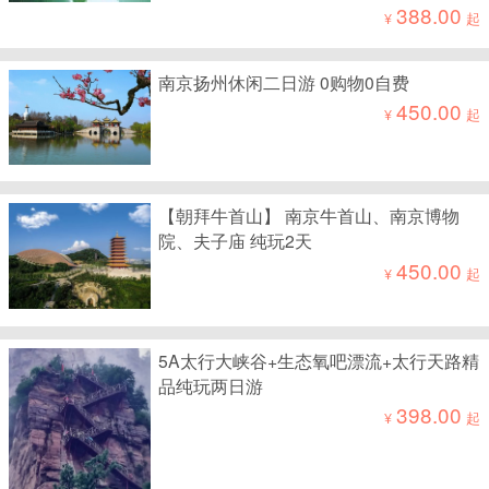
388.00
¥
起
南京扬州休闲二日游 0购物0自费
450.00
¥
起
【朝拜牛首山】 南京牛首山、南京博物
院、夫子庙 纯玩2天
450.00
¥
起
5A太行大峡谷+生态氧吧漂流+太行天路精
品纯玩两日游
398.00
¥
起