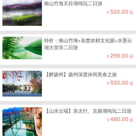
南山竹海天目湖纯玩二日游
520.00
¥
起
特价：南山竹海+吴楚农耕文化园+水墨云
湖大觉寺二日游
299.00
¥
起
【醉扬州】扬州深度休闲美食之旅
530.00
¥
起
【山水云端】东太行、京娘湖纯玩二日游
480.00
¥
起