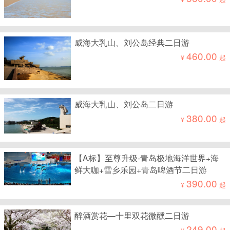
威海大乳山、刘公岛经典二日游
460.00
¥
起
威海大乳山、刘公岛二日游
380.00
¥
起
【A标】至尊升级-青岛极地海洋世界+海
鲜大咖+雪乡乐园+青岛啤酒节二日游
390.00
¥
起
醉酒赏花—十里双花微醺二日游
249.00