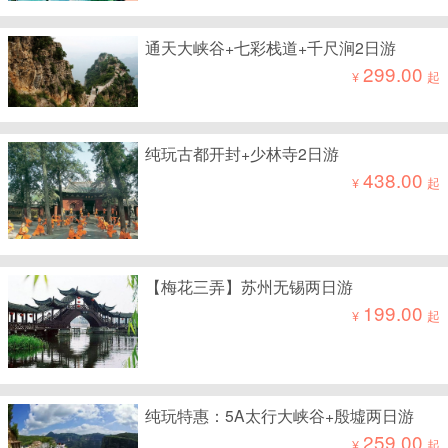
通天大峡谷+七彩栈道+千尺涧2日游
299.00
¥
起
纯玩古都开封+少林寺2日游
438.00
¥
起
【梅花三弄】苏州无锡两日游
199.00
¥
起
纯玩特惠：5A太行大峡谷+殷墟两日游
259.00
¥
起