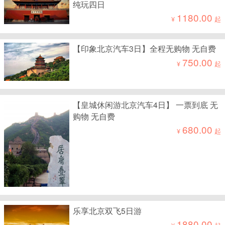
纯玩四日
1180.00
¥
起
【印象北京汽车3日】全程无购物 无自费
750.00
¥
起
【皇城休闲游北京汽车4日】 一票到底 无
购物 无自费
680.00
¥
起
乐享北京双飞5日游
1880.00