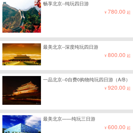
畅享北京--纯玩四日游
780.00
¥
起
最美北京--深度纯玩四日游
800.00
¥
起
一品北京--0自费0购物纯玩四日游（A/B）
920.00
¥
起
最美北京——纯玩三日游
600.00
¥
起