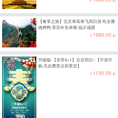
¥
起
【奢享之旅】北京单高单飞四日游 吃全聚
德烤鸭 享百年东来顺 临沂成团
1980.00
¥
起
升级版-【非常6+1】北京四日--【不加不
购.无自费景点和景交】
1130.00
¥
起