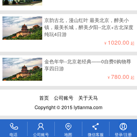
京韵古北，漫山红叶 最美北京，醉美小
镇，最美长城，醉美夕阳--北京+古北深度
纯玩4日游
1020.00
¥
起
金色年华--北京老经典——0自费0购物尊
享四日游
780.00
¥
起
首页
公司账号
关于天马
Copyright © 2015 lytianma.com
电话
公司账号
地图
微信客服
登录/注册