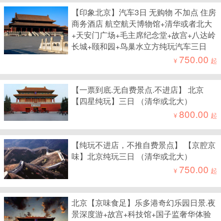
【印象北京】汽车3日 无购物 不加点 住房
商务酒店 航空航天博物馆+清华或者北大
+天安门广场+毛主席纪念堂+故宫+八达岭
长城+颐和园+鸟巢水立方纯玩汽车三日
750.00
¥
起
【一票到底.无自费景点.不进店】 北京
【四星纯玩】三日 （清华或北大）
800.00
¥
起
【纯玩不进店，不推自费景点】 【京腔京
味】北京纯玩三日 （清华或北大）
750.00
¥
起
北京【京味食足】乐多港奇幻乐园日景.夜
景深度游+故宫+科技馆+国子监奢华体验