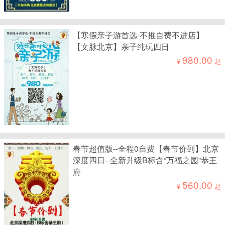
【寒假亲子游首选-不推自费不进店】
【文脉北京】亲子纯玩四日
980.00
¥
起
春节超值版--全程0自费【春节价到】北京
深度四日--全新升级B标含“万福之园”恭王
府
560.00
¥
起