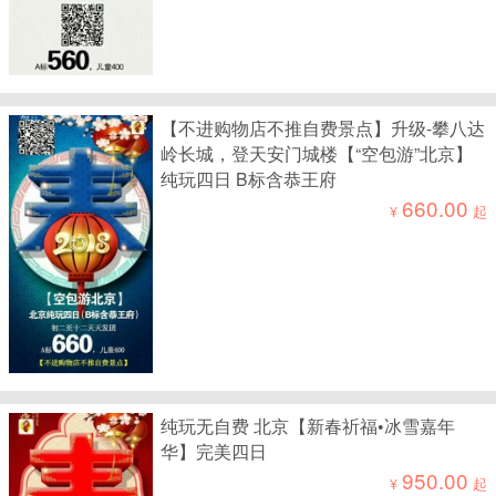
【不进购物店不推自费景点】升级-攀八达
岭长城，登天安门城楼【“空包游”北京】
纯玩四日 B标含恭王府
660.00
¥
起
纯玩无自费 北京【新春祈福•冰雪嘉年
华】完美四日
950.00
¥
起