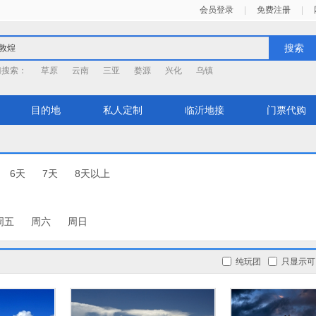
会员登录
|
免费注册
|
搜索
门搜索：
草原
云南
三亚
婺源
兴化
乌镇
目的地
私人定制
临沂地接
门票代购
6天
7天
8天以上
周五
周六
周日
纯玩团
只显示可