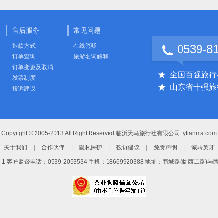
售后服务
常见问题
退款方式
在线答疑
0539-8
订单查询
旅游名词解释
订单变更及取消
全国百强旅行
发票制度
山东省十强旅
投诉建议
Copyright © 2005-2013 All Right Reserved 临沂天马旅行社有限公司 lytianma.com
关于我们
|
合作伙伴
|
隐私保护
|
投诉建议
|
免责声明
|
诚聘英才
-1
客户监督电话：0539-2053534 手机：18669920388 地址：商城路(临西二路)