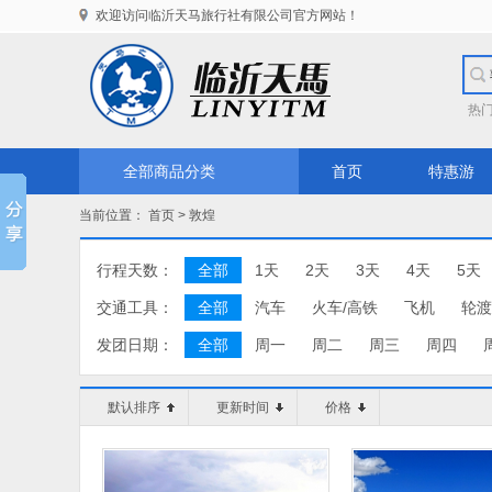
欢迎访问临沂天马旅行社有限公司官方网站！
热
全部商品分类
首页
特惠游
当前位置：
首页
>
敦煌
行程天数：
全部
1天
2天
3天
4天
5天
交通工具：
全部
汽车
火车/高铁
飞机
轮渡
发团日期：
全部
周一
周二
周三
周四
默认排序
更新时间
价格