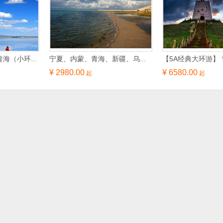
【醉美甘青】甘肃+青海（小环线）州、西宁塔尔寺、青海湖、茶卡盐湖、张掖丹霞、嘉峪关城楼、敦煌莫高窟、鸣沙山月牙泉三卧10日游
宁夏、内蒙、青海、新疆、乌鲁木齐、天山天池、甘肃敦煌莫高窟、鸣沙山、月牙泉大型专列12日游
¥ 2980.00
¥ 6580.00
起
起