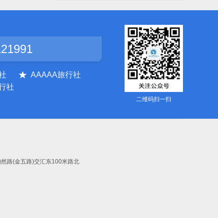
121991
社
AAAAA旅行社
行社
二维码扫一扫
与陶然路(金五路)交汇东100米路北