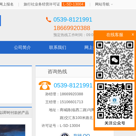
网上报名
|
旅行社业务经营许可证
L-SD-13004
|
网站导航
0539-8121991
18669920388
x
在线客服
预定热线工作时间：09:00 - 22:00
公司简介
联系我们
网上报名
咨询热线
0539-8121991
孙经理：
18669920388
王经理：
15106601713
地址：
商城路(临西二路)与陶然路(金五
以即时付款的产品
路)交汇东100米路北
许可证号：
L-SD-13004