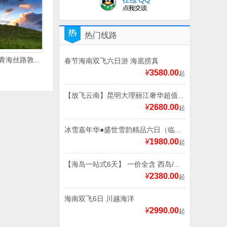
热门线路
【5A经典大环游】 青海丝路敦煌环线游双飞8日游
春节海南双飞六日游 海底捞真
¥
3580.00
起
【放飞云南】昆明大理丽江奢华超值双飞6日游
¥
2680.00
起
冰雪嘉年华●盛世雪韵精品六日（临沂起止）奇幻哈尔滨、动感亚布力、童话雪乡六日游
¥
1980.00
起
【海岛一站式6天】 一价全含 西岛/天涯海角/亚龙湾热带天堂/椰田古寨/大东海激情沙滩派对/夜游三亚湾
¥
2380.00
起
海南双飞6日 川越海洋
¥
2990.00
起