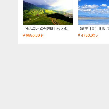
【金品新思路全陪班】独立成团青海湖、塔尔寺、茶卡盐湖、祁连卓尔山、张掖、嘉峪关、敦煌双飞8日游
¥ 6680.00
¥ 4750.00
起
起