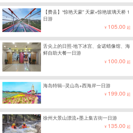
【费县】“惊艳天蒙” 天蒙+惊艳玻璃天桥 1
日游
105.00
¥
起
舌尖上的日照-地下冰宫、金诺蜡像馆、海
鲜自助大餐一日游
100.00
¥
起
海岛特辑--灵山岛+西海岸一日游
199.00
¥
起
徐州大景山漂流+墨上集古街一日游
135.00
¥
起