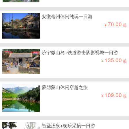
安徽亳州休闲纯玩一日游
70.00
¥
起
济宁微山岛+铁道游击队影视城一日游
135.00
¥
起
蒙阴蒙山休闲穿越之旅
109.00
¥
起
智圣汤泉+欢乐采摘一日游