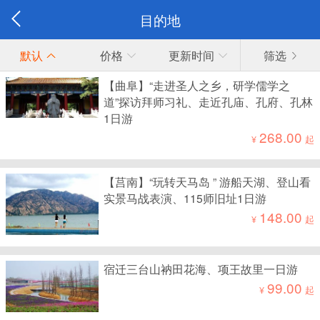
目的地
默认
价格
更新时间
筛选
【曲阜】“走进圣人之乡，研学儒学之
道”探访拜师习礼、走近孔庙、孔府、孔林
1日游
268.00
¥
起
【莒南】“玩转天马岛 ” 游船天湖、登山看
实景马战表演、115师旧址1日游
148.00
¥
起
宿迁三台山衲田花海、项王故里一日游
99.00
¥
起