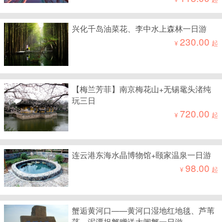
兴化千岛油菜花、李中水上森林一日游
230.00
¥
起
【梅兰芳菲】南京梅花山+无锡鼋头渚纯
玩三日
720.00
¥
起
连云港东海水晶博物馆+颐家温泉一日游
98.00
¥
起
蟹逅黄河口——黄河口湿地红地毯、芦苇
荡、泥潭捉蟹赠送大闸蟹一日游