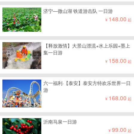
济宁—微山湖 铁道游击队 一日游
148.00
¥
起
【释放激情】大景山漂流+水上乐园+墨上
集一日游
158.00
¥
起
六一福利·【泰安】泰安方特欢乐世界一日
游
168.00
¥
起
沂南马泉一日游
99.00
¥
起