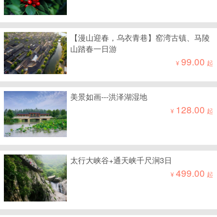
【漫山迎春，乌衣青巷】窑湾古镇、马陵
山踏春一日游
99.00
¥
起
美景如画---洪泽湖湿地
128.00
¥
起
太行大峡谷+通天峡千尺涧3日
499.00
¥
起