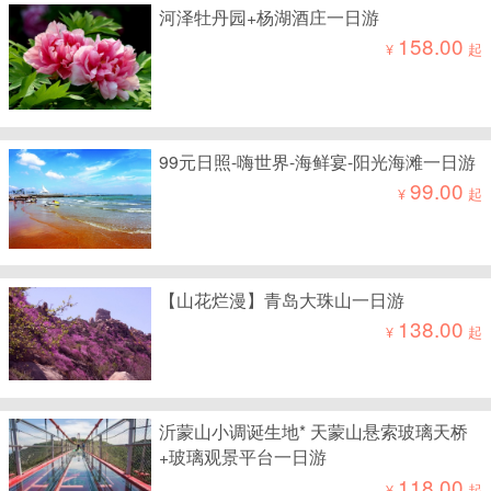
河泽牡丹园+杨湖酒庄一日游
158.00
¥
起
99元日照-嗨世界-海鲜宴-阳光海滩一日游
99.00
¥
起
【山花烂漫】青岛大珠山一日游
138.00
¥
起
沂蒙山小调诞生地* 天蒙山悬索玻璃天桥
+玻璃观景平台一日游
118.00
¥
起