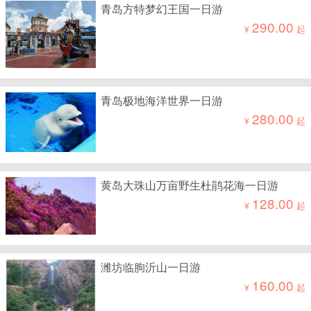
青岛方特梦幻王国一日游
290.00
¥
起
青岛极地海洋世界一日游
280.00
¥
起
黄岛大珠山万亩野生杜鹃花海一日游
128.00
¥
起
潍坊临朐沂山一日游
160.00
¥
起