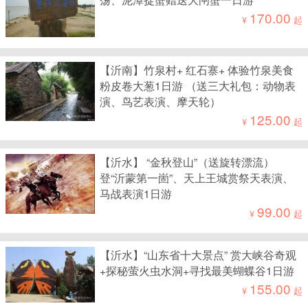
170.00
¥
起
【沂南】竹泉村+ 红石寨+ 体验竹泉美食
粉皮卷大葱1日游 （送三大礼包：动物表
演、鸟艺表演、摩天轮）
125.00
¥
起
【沂水】 “金秋登山”（送旋转漂流）
登“沂蒙第一崮”、天上王城赏祭天表演、
马战表演1日游
99.00
¥
起
【沂水】“山东省十大景点” 赏大峡谷奇观
+探秘萤火虫水洞+寻找最美蝴蝶谷1日游
155.00
¥
起