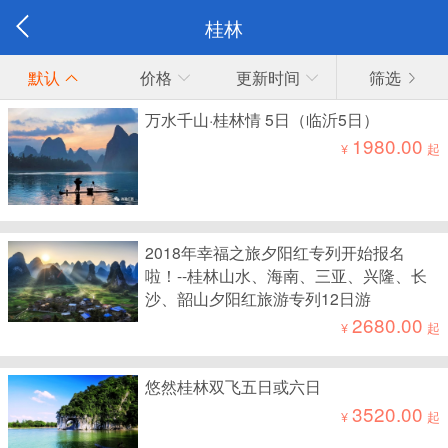
桂林
默认
价格
更新时间
筛选
万水千山·桂林情 5日（临沂5日）
1980.00
¥
起
2018年幸福之旅夕阳红专列开始报名
啦！--桂林山水、海南、三亚、兴隆、长
沙、韶山夕阳红旅游专列12日游
2680.00
¥
起
悠然桂林双飞五日或六日
3520.00
¥
起