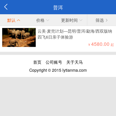
普洱
默认
价格
更新时间
筛选
云美·麦兜计划—昆明/普洱/勐海/西双版纳
四飞6日亲子体验游
4580.00
¥
起
首页
公司账号
关于天马
Copyright © 2015 lytianma.com