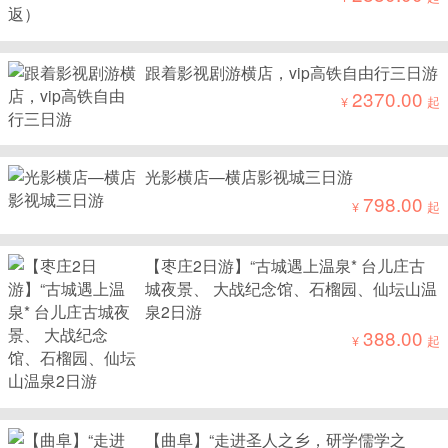
跟着影视剧游横店，vip高铁自由行三日游
2370.00
¥
起
光影横店—横店影视城三日游
798.00
¥
起
【枣庄2日游】“古城遇上温泉* 台儿庄古
城夜景、 大战纪念馆、石榴园、仙坛山温
泉2日游
388.00
¥
起
【曲阜】“走进圣人之乡，研学儒学之