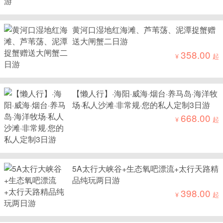
黄河口湿地红海滩、芦苇荡、泥潭捉蟹赠
送大闸蟹二日游
358.00
¥
起
【懒人行】·海阳·威海·烟台·养马岛·海洋牧
场·私人沙滩·非常规·您的私人定制3日游
668.00
¥
起
5A太行大峡谷+生态氧吧漂流+太行天路精
品纯玩两日游
398.00
¥
起