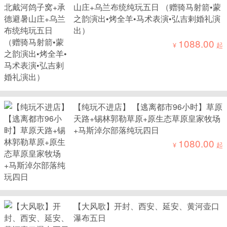
山庄+乌兰布统纯玩五日 （赠骑马射箭•蒙
之韵演出•烤全羊•马术表演•弘吉剌婚礼演
出）
1088.00
¥
起
【纯玩不进店】 【逃离都市96小时】草原
天路+锡林郭勒草原+原生态草原皇家牧场
+马斯淖尔部落纯玩四日
1080.00
¥
起
【大风歌】开封、西安、延安、黄河壶口
瀑布五日