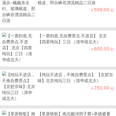
栈道、邢台峡谷漂流精品二日游
599.00
¥
起
【一票到底.无自费景点.不进店】 北京
【四星纯玩】三日 （清华或北大）
800.00
¥
起
【纯玩不进店，不推自费景点】 【京腔京
味】北京纯玩三日 （清华或北大）
750.00
¥
起
【草原牧歌】南北戴河鸽子窝+承德避暑