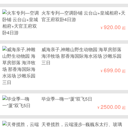
火车专列—空调卧铺 云台山+皇城相府+天
官王府双卧4日游
920.00
¥
起
威海亲子,神雕山野生动物园 海草房部落
海洋牧场 那香海国际海水浴场 沙雕乐园
三日
699.00
¥
起
毕业季---嗨一“厦”双飞5日
2500.00
¥
起
天脊揽胜，云端漫步--巍巍东太行、玻璃