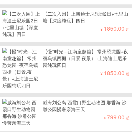
【二次入园】上海迪士尼乐园2日+七里山
塘【深度纯玩】四日
1850.00
¥
起
【慢*时光---江南童趣篇】 常州恐龙园+夜
宿乌镇西栅（日景.夜景）+上海迪士尼乐
园纯玩四日
1850.00
¥
起
威海刘公岛 西霞口野生动物园 那香海 沙
雕公园慢奢亲海三天
799.00
¥
起