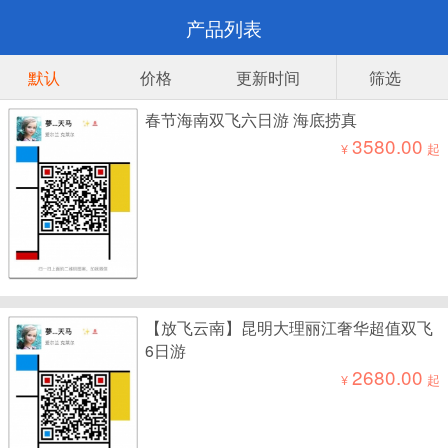
产品列表
默认
价格
更新时间
筛选
春节海南双飞六日游 海底捞真
3580.00
¥
起
【放飞云南】昆明大理丽江奢华超值双飞
6日游
2680.00
¥
起