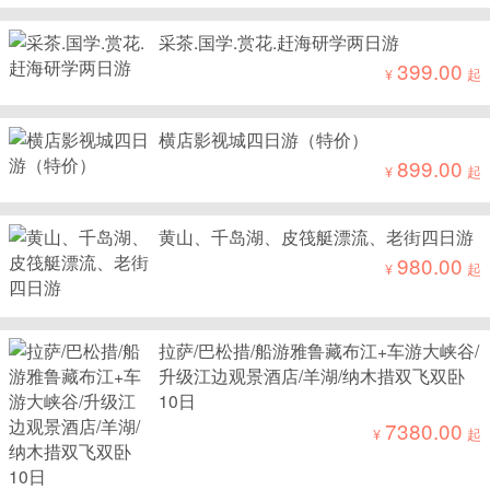
采茶.国学.赏花.赶海研学两日游
399.00
¥
起
横店影视城四日游（特价）
899.00
¥
起
黄山、千岛湖、皮筏艇漂流、老街四日游
980.00
¥
起
拉萨/巴松措/船游雅鲁藏布江+车游大峡谷/
升级江边观景酒店/羊湖/纳木措双飞双卧
10日
7380.00
¥
起