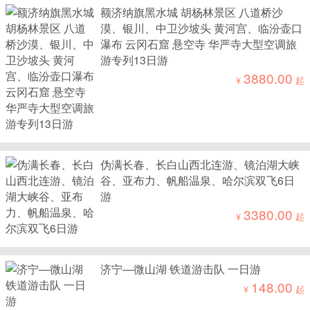
额济纳旗黑水城 胡杨林景区 八道桥沙
漠、银川、中卫沙坡头 黄河宫、临汾壶口
瀑布 云冈石窟 悬空寺 华严寺大型空调旅
游专列13日游
3880.00
¥
起
伪满长春、长白山西北连游、镜泊湖大峡
谷、亚布力、帆船温泉、哈尔滨双飞6日
游
3380.00
¥
起
济宁—微山湖 铁道游击队 一日游
148.00
¥
起