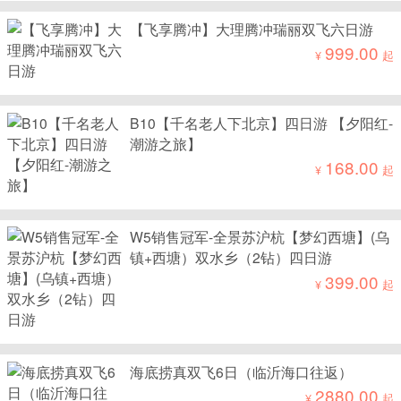
【飞享腾冲】大理腾冲瑞丽双飞六日游
999.00
¥
起
B10【千名老人下北京】四日游 【夕阳红-
潮游之旅】
168.00
¥
起
W5销售冠军-全景苏沪杭【梦幻西塘】(乌
镇+西塘）双水乡（2钻）四日游
399.00
¥
起
海底捞真双飞6日（临沂海口往返）
2880.00
¥
起