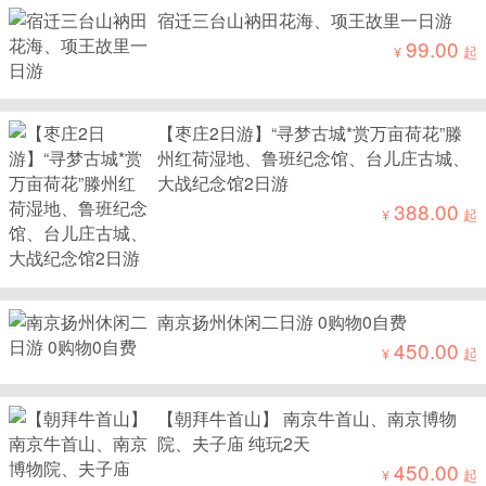
宿迁三台山衲田花海、项王故里一日游
99.00
¥
起
【枣庄2日游】“寻梦古城*赏万亩荷花”滕
州红荷湿地、鲁班纪念馆、台儿庄古城、
大战纪念馆2日游
388.00
¥
起
南京扬州休闲二日游 0购物0自费
450.00
¥
起
【朝拜牛首山】 南京牛首山、南京博物
院、夫子庙 纯玩2天
450.00
¥
起