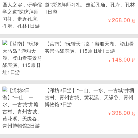
道”探访拜师习礼、走近孔庙、孔府、孔林
1日游
268.00
¥
起
【莒南】“玩转天马岛 ” 游船天湖、登山看
实景马战表演、115师旧址1日游
148.00
¥
起
【潍坊2日游】“一山、一水、一古城”井塘
古村、青州古城、黄花溪、天缘谷、青州
博物馆2日游
398.00
¥
起