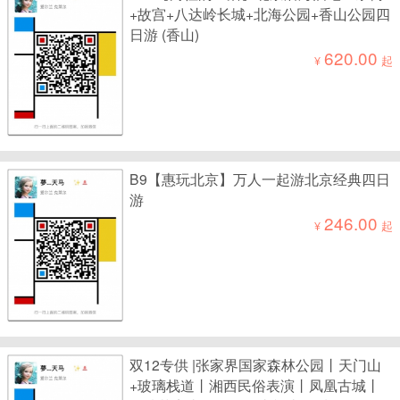
+故宫+八达岭长城+北海公园+香山公园四
日游 (香山)
620.00
¥
起
B9【惠玩北京】万人一起游北京经典四日
游
246.00
¥
起
双12专供 |张家界国家森林公园丨天门山
+玻璃栈道丨湘西民俗表演丨凤凰古城丨