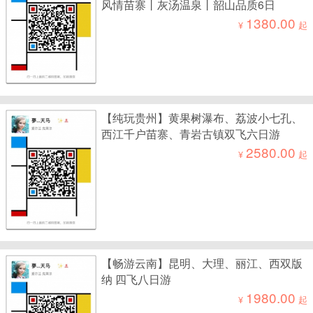
风情苗寨丨灰汤温泉丨韶山品质6日
1380.00
¥
起
【纯玩贵州】黄果树瀑布、荔波小七孔、
西江千户苗寨、青岩古镇双飞六日游
2580.00
¥
起
【畅游云南】昆明、大理、丽江、西双版
纳 四飞八日游
1980.00
¥
起