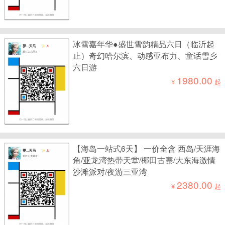
冰雪嘉年华●盛世雪韵精品六日（临沂起
止）奇幻哈尔滨、动感亚布力、童话雪乡
六日游
1980.00
¥
起
【海岛一站式6天】 一价全含 西岛/天涯海
角/亚龙湾热带天堂/椰田古寨/大东海激情
沙滩派对/夜游三亚湾
2380.00
¥
起