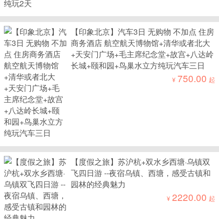
【印象北京】汽车3日 无购物 不加点 住房
商务酒店 航空航天博物馆+清华或者北大
+天安门广场+毛主席纪念堂+故宫+八达岭
长城+颐和园+鸟巢水立方纯玩汽车三日
750.00
¥
起
【度假之旅】苏沪杭+双水乡西塘·乌镇双
飞四日游 --夜宿乌镇、西塘，感受古镇和
园林的经典魅力
2220.00
¥
起