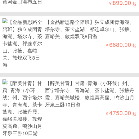
899.00
¥
起
【金品新思路全陪班】独立成团青海湖、
塔尔寺、茶卡盐湖、祁连卓尔山、张掖、
嘉峪关、敦煌双飞8日游
6680.00
¥
起
【醉美甘青】甘肃+青海（小环线）州、
西宁塔尔寺、青海湖、茶卡盐湖、张掖丹
霞、嘉峪关城楼、敦煌莫高窟、鸣沙山月
牙泉三卧10日游
4750.00
¥
起